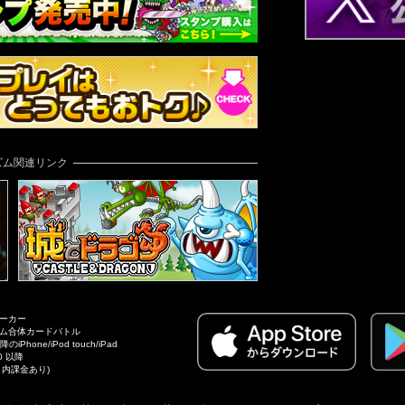
ズム関連リンク
ーカー
ム合体カードバトル
iPhone/iPod touch/iPad
.0 以降
リ内課金あり)