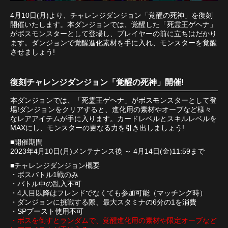
4月10日(月)より、チャレンジダンジョン「覚醒の死神」を復刻
開催いたします。本ダンジョンでは、覚醒した「死霊王ゲヘナ」
がボスモンスターとして登場し、プレイヤーの前に立ちはだかり
ます。ダンジョンで覚醒進化素材を手に入れ、モンスターを覚醒
させましょう!
復刻チャレンジダンジョン「覚醒の死神」開催!
本ダンジョンでは、「死霊王ゲヘナ」がボスモンスターとして登
場!ダンジョンをクリアすると、進化用の素材やオーブなど様々
なレアアイテムが手に入ります。カードレベルとスキルレベルを
MAXにし、モンスターの更なる力を引き出しましょう!
■開催期間
2023年4月10日(月)メンテナンス後 ～ 4月14日(金)11:59まで
■チャレンジダンジョン概要
・ボスバトル1戦のみ
・バトル中の乱入不可
・4人目以降はフレンドでなくても参加可能（マッチング時）
・ダンジョンに挑戦する際、最大スタミナの6分の1を消費
・SPブースト使用不可
・ボスを倒すとランダムで、覚醒進化用の素材や限定オーブなど