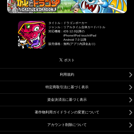
タイトル
：
ドラゴンポーカー
ジャンル
：
リアルタイム合体カードバトル
対応機種
：
iOS 12.0以降の
iPhone/iPod touch/iPad
Android 7.0 以降
販売価格
：
無料(アプリ内課金あり)
利用規約
特定商取引法に基づく表示
資金決済法に基づく表示
著作物利用ガイドラインの変更について
アカウント削除について