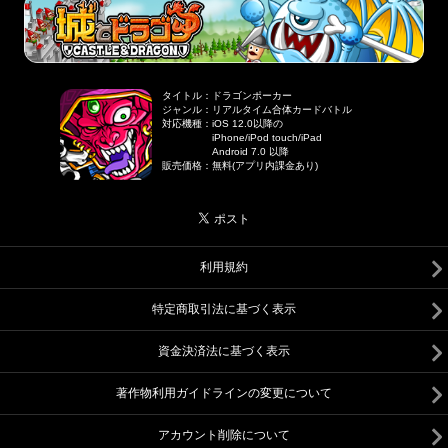
タイトル
：
ドラゴンポーカー
ジャンル
：
リアルタイム合体カードバトル
対応機種
：
iOS 12.0以降の
iPhone/iPod touch/iPad
Android 7.0 以降
販売価格
：
無料(アプリ内課金あり)
利用規約
特定商取引法に基づく表示
資金決済法に基づく表示
著作物利用ガイドラインの変更について
アカウント削除について