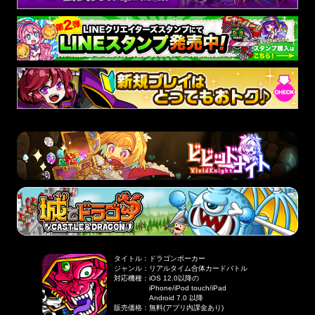
タイトル
：
ドラゴンポーカー
ジャンル
：
リアルタイム合体カードバトル
対応機種
：
iOS 12.0以降の
iPhone/iPod touch/iPad
Android 7.0 以降
販売価格
：
無料(アプリ内課金あり)