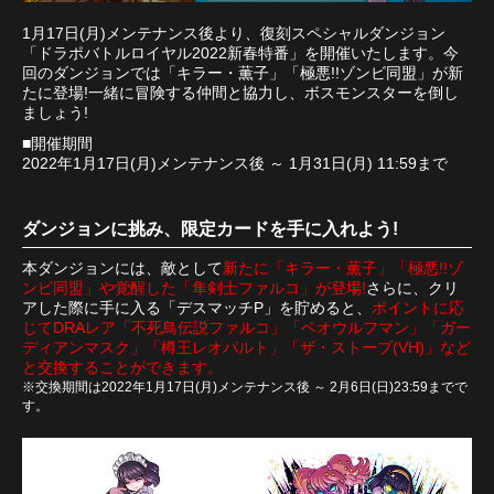
1月17日(月)メンテナンス後より、復刻スペシャルダンジョン
「ドラポバトルロイヤル2022新春特番」を開催いたします。今
回のダンジョンでは「キラー・薫子」「極悪!!ゾンビ同盟」が新
たに登場!一緒に冒険する仲間と協力し、ボスモンスターを倒し
ましょう!
■開催期間
2022年1月17日(月)メンテナンス後 ～ 1月31日(月) 11:59まで
ダンジョンに挑み、限定カードを手に入れよう!
本ダンジョンには、敵として
新たに「キラー・薫子」「極悪!!ゾ
ンビ同盟」や覚醒した「隼剣士ファルコ」が登場!
さらに、クリ
アした際に手に入る「デスマッチP」を貯めると、
ポイントに応
じてDRAレア「不死鳥伝説ファルコ」「ベオウルフマン」「ガー
ディアンマスク」「樽王レオパルト」「ザ・ストーブ(VH)」など
と交換することができます。
※交換期間は2022年1月17日(月)メンテナンス後 ～ 2月6日(日)23:59までで
す。