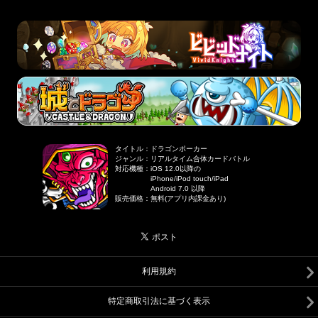
タイトル
：
ドラゴンポーカー
ジャンル
：
リアルタイム合体カードバトル
対応機種
：
iOS 12.0以降の
iPhone/iPod touch/iPad
Android 7.0 以降
販売価格
：
無料(アプリ内課金あり)
利用規約
特定商取引法に基づく表示