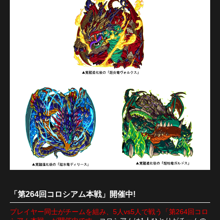
「第264回コロシアム本戦」開催中!
プレイヤー同士がチームを組み、5人vs5人で戦う「第264回コロ