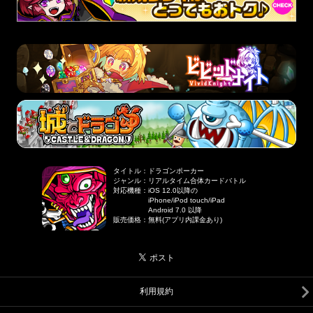
タイトル
：
ドラゴンポーカー
ジャンル
：
リアルタイム合体カードバトル
対応機種
：
iOS 12.0以降の
iPhone/iPod touch/iPad
Android 7.0 以降
販売価格
：
無料(アプリ内課金あり)
利用規約