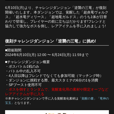
6月10日(月)より、チャレンジダンジョン「逆襲の三竜」が復刻
開催いたします。本ダンジョンでは、覚醒した「超炎竜ヴォルク
ス」「超水竜ディリース」「超地竜ガルドス」のうち1体が日替
わりで登場し、プレイヤーの前に立ちはだかります!フレンドと
協力して強力なボスを倒し、レアアイテムを手に入れましょう!
復刻チャレンジダンジョン「逆襲の三竜」に挑め!
■開催期間
2024年6月10日(月) 12:00 〜 6月24日(月) 11:59まで
■チャレンジダンジョン概要
・ボスバトル1戦のみ
・バトル中の乱入不可
・4人目以降はフレンドでなくても参加可能（マッチング時）
・ダンジョンに挑戦する際、最大スタミナの6分の1を消費
・SPブースト使用不可
・ボスを倒すとランダムで、覚醒進化用の素材や限定オーブなど
レアアイテムが手に入る
※本チャレンジダンジョンで手に入る覚醒進化素材は
「覚醒の書」「竜神の
宝玉」
となります。