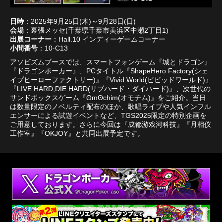
日時
：2025年9月25日(木)～9月28日(日)
会場
：幕張メッセ(千葉県千葉市美浜区中瀬2丁目1)
出展コーナー
：Hall.10 インディーゲームコーナー
小間番号
：10-C13
アソビズムブースでは、スマートフォンゲーム『城とドラゴン』
『ドラゴンポーカー』、PCタイトル『ShapeHero Factory(シェ
イプヒーローファクトリー)』『Vivid World(ビビッドワールド)』
『LIVE HARD,DIE HARD(リブハード・ダイハード)』、次世代の
サンドボックスゲーム『ʘmʘchim(オモチム)』をご紹介。当日
は数量限定のノベルティ配布のほか、歌唱ライブや人気インフル
エンサーによる試遊イベントなど、TGS2025限定の特別企画を
ご用意しております。さらに今回は『成都游戏河科技』『月相仪
工作室』『OKJOY』と共同出展予定です。