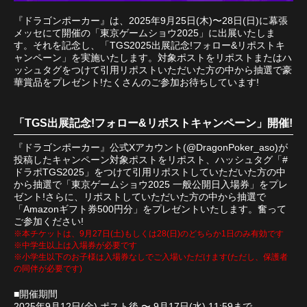
『ドラゴンポーカー』は、2025年9月25日(木)〜28日(日)に幕張
メッセにて開催の「東京ゲームショウ2025」に出展いたしま
す。それを記念し、「TGS2025出展記念!フォロー&リポストキ
ャンペーン」を実施いたします。対象ポストをリポストまたはハ
ッシュタグをつけて引用リポストいただいた方の中から抽選で豪
華賞品をプレゼント!たくさんのご参加お待ちしています!
「TGS出展記念!フォロー&リポストキャンペーン」開催!
『ドラゴンポーカー』公式Xアカウント(@DragonPoker_aso)が
投稿したキャンペーン対象ポストをリポスト、ハッシュタグ「#
ドラポTGS2025」をつけて引用リポストしていただいた方の中
から抽選で「東京ゲームショウ2025 一般公開日入場券」をプレ
ゼント!さらに、リポストしていただいた方の中から抽選で
「Amazonギフト券500円分」をプレゼントいたします。奮って
ご参加ください!
※本チケットは、9月27日(土)もしくは28(日)のどちらか1日のみ有効です
※中学生以上は入場券が必要です
※小学生以下のお子様は入場券なしでご入場いただけます(ただし、保護者
の同伴が必要です)
■開催期間
2025年9月12日(金) ポスト後 〜 9月17日(水) 11:59まで