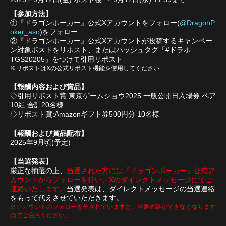
【参加方法】
①『ドラゴンポーカー』公式Xアカウントをフォロー(
@DragonP
oker_aso
)をフォロー
②『ドラゴンポーカー』公式Xアカウントが投稿するキャンペー
ン対象ポストをリポスト、またはハッシュタグ「#ドラポ
TGS20205」をつけて引用リポスト
※リポストはXの公式リポスト機能を使用してください
【報酬内容および賞品】
◇引用リポスト賞:東京ゲームショウ2025 一般公開日入場券 ペア
10組 合計20名様
◇リポスト賞:Amazonギフト券500円分 10名様
【報酬および賞品配布】
2025年9月頃(予定)
【当選発表】
厳正な抽選の上、
当選された方には『ドラゴンポーカー』公式ア
カウントからフォローを行い、Xのダイレクトメッセージにてご
連絡いたします。
当選発表は、ダイレクトメッセージの当選連絡
をもって代えさせていただきます。
※アカウントのフォローを外されていますと、当選連絡ができなくなります
のでご注意ください。