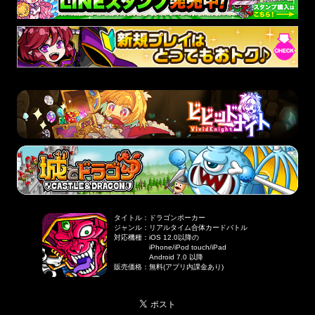
タイトル
：
ドラゴンポーカー
ジャンル
：
リアルタイム合体カードバトル
対応機種
：
iOS 12.0以降の
iPhone/iPod touch/iPad
Android 7.0 以降
販売価格
：
無料(アプリ内課金あり)