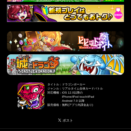
タイトル
：
ドラゴンポーカー
ジャンル
：
リアルタイム合体カードバトル
対応機種
：
iOS 12.0以降の
iPhone/iPod touch/iPad
Android 7.0 以降
販売価格
：
無料(アプリ内課金あり)