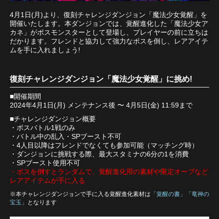
4月1日(月)より、復刻チャレンジダンジョン「魔法少女覚醒」を
開催いたします。本ダンジョンでは、覚醒進化した「魔法少女ア
カネ」がボスモンスターとして登場し、プレイヤーの前に立ちは
だかります。フレンドと協力して強力なボスを倒し、レアアイテ
ムを手に入れましょう!
復刻チャレンジダンジョン「魔法少女覚醒」に挑め!
■開催期間
2024年4月1日(月) メンテナンス後 〜 4月5日(金) 11:59まで
■チャレンジダンジョン概要
・ボスバトル1戦のみ
・バトル中の乱入・SPブースト不可
・4人目以降はフレンドでなくても参加可能（マッチング時）
・ダンジョンに挑戦する際、最大スタミナの6分の1を消費
・SPブースト使用不可
・ボスを倒すとランダムで、覚醒進化用の素材や限定オーブなど
レアアイテムが手に入る
※本チャレンジダンジョンで手に入る覚醒進化素材は
「覚醒の書」「竜神の
宝玉」
となります