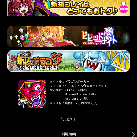
タイトル
：
ドラゴンポーカー
ジャンル
：
リアルタイム合体カードバトル
対応機種
：
iOS 12.0以降の
iPhone/iPod touch/iPad
Android 7.0 以降
販売価格
：
無料(アプリ内課金あり)
利用規約