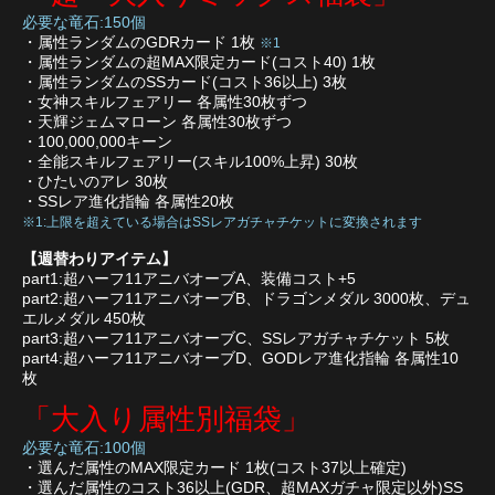
必要な竜石:150個
・属性ランダムのGDRカード 1枚
※1
・属性ランダムの超MAX限定カード(コスト40) 1枚
・属性ランダムのSSカード(コスト36以上) 3枚
・女神スキルフェアリー 各属性30枚ずつ
・天輝ジェムマローン 各属性30枚ずつ
・100,000,000キーン
・全能スキルフェアリー(スキル100%上昇) 30枚
・ひたいのアレ 30枚
・SSレア進化指輪 各属性20枚
※1:上限を超えている場合はSSレアガチャチケットに変換されます
【週替わりアイテム】
part1:超ハーフ11アニバオーブA、装備コスト+5
part2:超ハーフ11アニバオーブB、ドラゴンメダル 3000枚、デュ
エルメダル 450枚
part3:超ハーフ11アニバオーブC、SSレアガチャチケット 5枚
part4:超ハーフ11アニバオーブD、GODレア進化指輪 各属性10
枚
「大入り属性別福袋」
必要な竜石:100個
・選んだ属性のMAX限定カード 1枚(コスト37以上確定)
・選んだ属性のコスト36以上(GDR、超MAXガチャ限定以外)SS