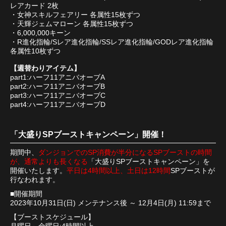
レアカード 2枚
・女神スキルフェアリー 各属性15枚ずつ
・天輝ジェムマローン 各属性15枚ずつ
・6,000,000キーン
・R進化指輪/Sレア進化指輪/SSレア進化指輪/GODレア進化指輪
各属性10枚ずつ
【週替わりアイテム】
part1:ハーフ11アニバオーブA
part2:ハーフ11アニバオーブB
part3:ハーフ11アニバオーブC
part4:ハーフ11アニバオーブD
「大盛りSPブーストキャンペーン」開催！
期間中、
ダンジョンでのSP消費が半分になるSPブーストの時間
が、通常よりも長くなる
「大盛りSPブーストキャンペーン」を
開催いたします。
平日は4時間以上、土日は12時間
SPブーストが
行なわれます。
■開催期間
2023年10月31日(日) メンテナンス後 ～ 12月4日(月) 11:59まで
【ブーストスケジュール】