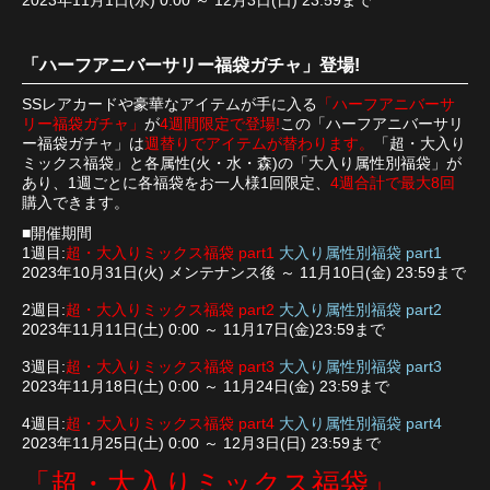
2023年11月1日(水) 0:00 ～ 12月3日(日) 23:59まで
「ハーフアニバーサリー福袋ガチャ」登場!
SSレアカードや豪華なアイテムが手に入る
「ハーフアニバーサ
リー福袋ガチャ」
が
4週間限定で登場!
この「ハーフアニバーサリ
ー福袋ガチャ」は
週替りでアイテムが替わります。
「超・大入り
ミックス福袋」と各属性(火・水・森)の「大入り属性別福袋」が
あり、1週ごとに各福袋をお一人様1回限定、
4週合計で最大8回
購入できます。
■開催期間
1週目:
超・大入りミックス福袋 part1
大入り属性別福袋 part1
2023年10月31日(火) メンテナンス後 ～ 11月10日(金) 23:59まで
2週目:
超・大入りミックス福袋 part2
大入り属性別福袋 part2
2023年11月11日(土) 0:00 ～ 11月17日(金)23:59まで
3週目:
超・大入りミックス福袋 part3
大入り属性別福袋 part3
2023年11月18日(土) 0:00 ～ 11月24日(金) 23:59まで
4週目:
超・大入りミックス福袋 part4
大入り属性別福袋 part4
2023年11月25日(土) 0:00 ～ 12月3日(日) 23:59まで
「超・大入りミックス福袋」