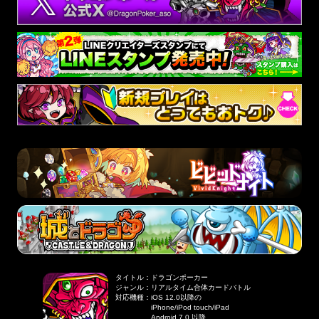
タイトル
：
ドラゴンポーカー
ジャンル
：
リアルタイム合体カードバトル
対応機種
：
iOS 12.0以降の
iPhone/iPod touch/iPad
Android 7.0 以降