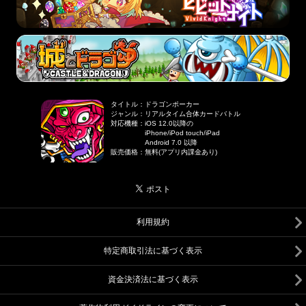
タイトル
：
ドラゴンポーカー
ジャンル
：
リアルタイム合体カードバトル
対応機種
：
iOS 12.0以降の
iPhone/iPod touch/iPad
Android 7.0 以降
販売価格
：
無料(アプリ内課金あり)
利用規約
特定商取引法に基づく表示
資金決済法に基づく表示