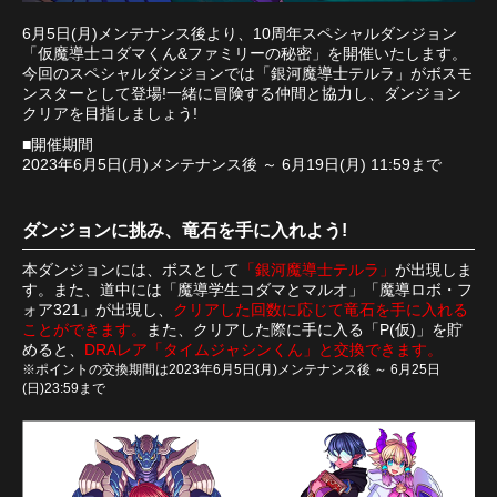
6月5日(月)メンテナンス後より、10周年スペシャルダンジョン
「仮魔導士コダマくん&ファミリーの秘密」を開催いたします。
今回のスペシャルダンジョンでは「銀河魔導士テルラ」がボスモ
ンスターとして登場!一緒に冒険する仲間と協力し、ダンジョン
クリアを目指しましょう!
■開催期間
2023年6月5日(月)メンテナンス後 ～ 6月19日(月) 11:59まで
ダンジョンに挑み、竜石を手に入れよう!
本ダンジョンには、ボスとして
「銀河魔導士テルラ」
が出現しま
す。また、道中には「魔導学生コダマとマルオ」「魔導ロボ・フ
ォア321」が出現し、
クリアした回数に応じて竜石を手に入れる
ことができます。
また、クリアした際に手に入る「P(仮)」を貯
めると、
DRAレア「タイムジャシンくん」と交換できます。
※ポイントの交換期間は2023年6月5日(月)メンテナンス後 ～ 6月25日
(日)23:59まで