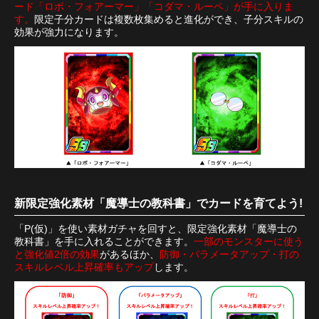
ード「ロボ・フォアーマー」「コダマ・ルーペ」が手に入りま
す。
限定子分カードは複数枚集めると進化ができ、子分スキルの
効果が強力になります。
新限定強化素材「魔導士の教科書」でカードを育てよう!
「P(仮)」を使い素材ガチャを回すと、限定強化素材「魔導士の
教科書」を手に入れることができます。
一部のモンスターに使う
と強化値2倍の効果
があるほか、
防御・パラメータアップ・打の
スキルレベル上昇確率もアップ
します。