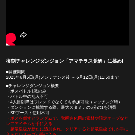
復刻チャレンジダンジョン「アマテラス覚醒」に挑め!
■開催期間
2023年6月5日(月)メンテナンス後 ～ 6月12日(月)11:59まで
■チャレンジダンジョン概要
・ボスバトル1戦のみ
・バトル中の乱入不可
・4人目以降はフレンドでなくても参加可能（マッチング時）
・ダンジョンに挑戦する際、最大スタミナの6分の1を消費
・SPブースト使用不可
・ボスを倒すとランダムで、覚醒進化用の素材や限定オーブなど
レアアイテムが手に入る
・超竜皇級が新たに追加され、クリアすると超竜皇級でしか手に
入らないオーブが手に入る