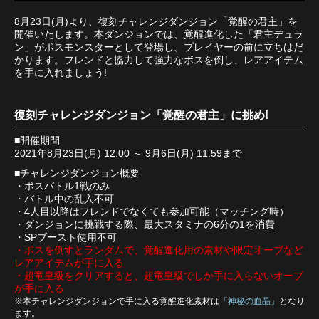
8月23日(月)より、復刻チャレンジダンジョン「覚醒の君主」を
開催いたします。本ダンジョンでは、覚醒進化した「君主デュラ
ン」がボスモンスターとして登場し、プレイヤーの前に立ちはだ
かります。フレンドと協力して強力なボスを倒し、レアアイテム
を手に入れましょう!
復刻チャレンジダンジョン「覚醒の君主」に挑め!
■開催期間
2021年8月23日(月) 12:00 ～ 9月6日(月) 11:59まで
■チャレンジダンジョン概要
・ボスバトル1戦のみ
・バトル中の乱入不可
・4人目以降はフレンドでなくても参加可能（マッチング時）
・ダンジョンに挑戦する際、最大スタミナの6分の1を消費
・SPブースト使用不可
・ボスを倒すとランダムで、覚醒進化用の素材や限定オーブなど
レアアイテムが手に入る
・超竜皇級をクリアすると、超竜皇級でしか手に入らないオーブ
が手に入る
※本チャレンジダンジョンで手に入る覚醒進化素材は
「神秘の血晶」
となり
ます。