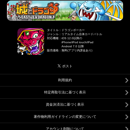
タイトル
：
ドラゴンポーカー
ジャンル
：
リアルタイム合体カードバトル
対応機種
：
iOS 12.0以降の
iPhone/iPod touch/iPad
Android 7.0 以降
販売価格
：
無料(アプリ内課金あり)
利用規約
特定商取引法に基づく表示
資金決済法に基づく表示
著作物利用ガイドラインの変更について
アカウント削除について