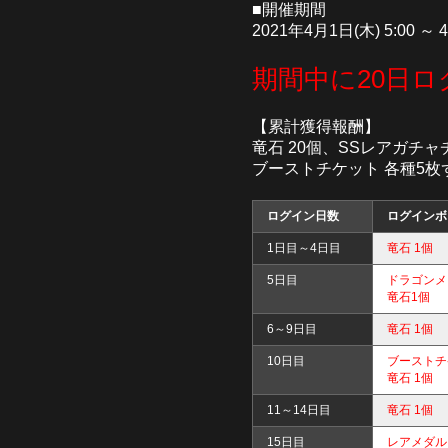
■開催期間
2021年4月1日(木) 5:00 ～
期間中に20日ロ
【累計獲得報酬】
竜石 20個、SSレアガチャ
ブーストチケット 各種5枚
ログイン日数
ログインボ
1日目～4日目
竜石 1個
5日目
ドラゴンメダ
竜石1個
6～9日目
竜石 1個
10日目
ブーストチ
竜石 1個
11～14日目
竜石 1個
15日目
レアメダル 