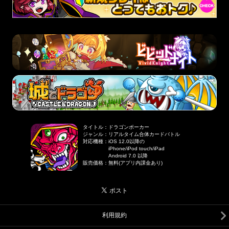
タイトル
：
ドラゴンポーカー
ジャンル
：
リアルタイム合体カードバトル
対応機種
：
iOS 12.0以降の
iPhone/iPod touch/iPad
Android 7.0 以降
販売価格
：
無料(アプリ内課金あり)
利用規約