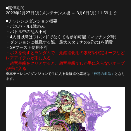
■開催期間
2023年2月27日(月)メンテナンス後 ～ 3月6日(月) 11:59まで
■チャレンジダンジョン概要
・ボスバトル1戦のみ
・バトル中の乱入不可
・4人目以降はフレンドでなくても参加可能（マッチング時）
・ダンジョンに挑戦する際、最大スタミナの6分の1を消費
・SPブースト使用不可
・ボスを倒すとランダムで、覚醒進化用の素材や限定オーブなど
レアアイテムが手に入る
・超竜皇級をクリアすると、超竜皇級でしか手に入らないオーブ
が手に入る
※本チャレンジダンジョンで手に入る覚醒進化素材は
「神秘の血晶」
となり
ます。