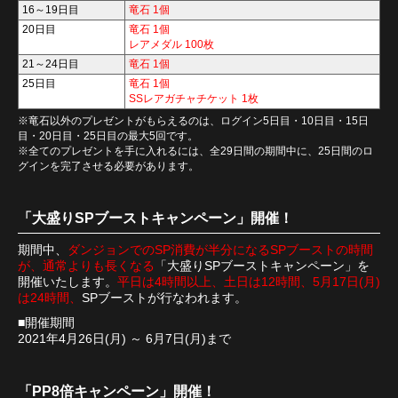
16～19日目
竜石 1個
20日目
竜石 1個
レアメダル 100枚
21～24日目
竜石 1個
25日目
竜石 1個
SSレアガチャチケット 1枚
※竜石以外のプレゼントがもらえるのは、ログイン5日目・10日目・15日
目・20日目・25日目の最大5回です。
※全てのプレゼントを手に入れるには、全29日間の期間中に、25日間のロ
グインを完了させる必要があります。
「大盛りSPブーストキャンペーン」開催！
期間中、
ダンジョンでのSP消費が半分になるSPブーストの時間
が、通常よりも長くなる
「大盛りSPブーストキャンペーン」を
開催いたします。
平日は4時間以上、土日は12時間、5月17日(月)
は24時間、
SPブーストが行なわれます。
■開催期間
2021年4月26日(月) ～ 6月7日(月)まで
「PP8倍キャンペーン」開催！