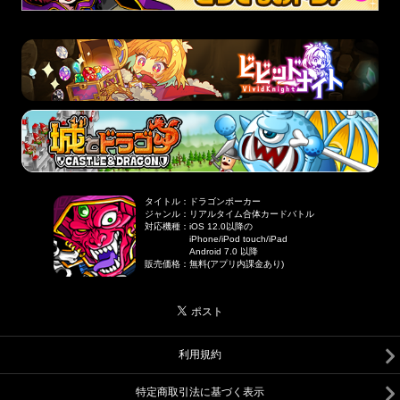
タイトル
：
ドラゴンポーカー
ジャンル
：
リアルタイム合体カードバトル
対応機種
：
iOS 12.0以降の
iPhone/iPod touch/iPad
Android 7.0 以降
販売価格
：
無料(アプリ内課金あり)
利用規約
特定商取引法に基づく表示