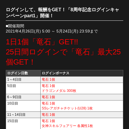
ログインして、報酬をGET！「8周年記念ログインキャ
ンペーンpart1」開催！
■開催期間
2021年4月26日(月) 5:00 ～ 5月24日(月) 23:59まで
1日1個「竜石」GET!!
25日間ログインで「竜石」最大25
個GET！
ログイン日数
ログインボーナス
1～4日目
竜石 1個
5日目
竜石 1個
ドラゴンメダル 300枚
6～9日目
竜石 1個
10日目
竜石 1個
SSレアガチャチケット(U28) 1枚
11～14日目
竜石 1個
15日目
竜石 1個
女神スキルフェアリー 各属性1枚