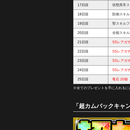
17日目
状態異常ス
18日目
防御スキル
19日目
聖スキルフ
20日目
全能スキル
21日目
SSレアガ
22日目
SSレアガ
23日目
SSレアガ
24日目
SSレアガ
25日目
竜石 20個
※全てのプレゼントを手に入れるに
「超カムバックキャン