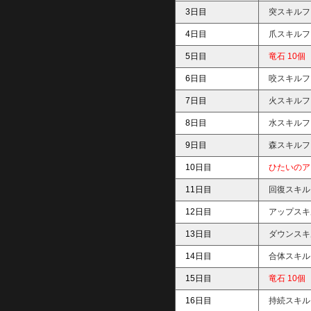
3日目
突スキルフ
4日目
爪スキルフ
5日目
竜石 10個
6日目
咬スキルフ
7日目
火スキルフ
8日目
水スキルフ
9日目
森スキルフ
10日目
ひたいのア
11日目
回復スキル
12日目
アップスキ
13日目
ダウンスキ
14日目
合体スキル
15日目
竜石 10個
16日目
持続スキル