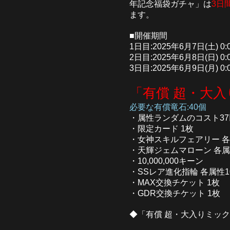
年記念福袋ガチャ」は
3日
ます。
■開催期間
1日目:2025年6月7日(土) 0:
2日目:2025年6月8日(日) 0:
3日目:2025年6月9日(月) 0:
「有償 超・大
必要な有償竜石:40個
・属性ランダムのコスト37
・限定カード 1枚
・女神スキルフェアリー 各
・天輝ジェムマローン 各属
・10,000,000キーン
・SSレア進化指輪 各属性1
・MAX交換チケット 1枚
・GDR交換チケット 1枚
◆「有償 超・大入りミッ