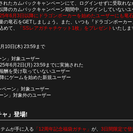
に実施されたカムバックキャンペーンにて、ログインせずに受取れ
3日以降のカムバックキャンペーン期間中、ログインしていないユ
025年6月3日以降にドラゴンポーカーを始めたユーザーにも竜石
量の竜石をGETしましょう。また、いつも『ドラゴンポーカ
込めて、
「SSレアガチャチケット1枚」をプレゼント
いたしま
7月10日(木) 23:59まで
ーン」対象ユーザー
2025年6月2日(月) 23:59までに実施された
報酬を受け取っていないユーザー
:00以降にゲームを始めた新規ユーザー
ンペーン」対象ユーザー
ーン」対象外のユーザー
チャ」登場!
イテムが手に入る
「12周年記念福袋ガチャ」
が、
3日間限定で登