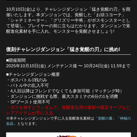
10月10日(金)より、チャレンジダンジョン「猛き覚醒の刃」を開
催いたします。本ダンジョンでは、覚醒した「お頭コヨーテ」
「シャチミネーター」「グリズリー中将」がボスモンスターとし
て登場し、プレイヤーの前に立ちはだかります。ダンジョンで覚
醒進化素材を手に入れ、モンスターを覚醒させましょう!
復刻チャレンジダンジョン「猛き覚醒の刃」に挑め!
■開催期間
2025年10月10日(金) メンテナンス後 〜 10月24日(金) 11:59まで
■チャレンジダンジョン概要
・ボスバトル1戦のみ
・バトル中の乱入不可
・4人目以降はフレンドでなくても参加可能（マッチング時）
・ダンジョンに挑戦する際、最大スタミナの6分の1を消費
・SPブースト使用不可
・ボスを倒すとランダムで、覚醒進化用の素材や限定オーブなど
レアアイテムが手に入る
※本チャレンジダンジョンで手に入る覚醒進化素材は
「覚醒の書」「神秘の
血晶」
となります。