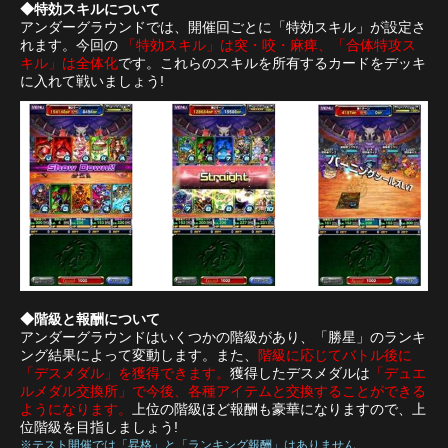
◆特効スキルについて
アンダーグラウンドでは、開催回ごとに「特効スキル」が設定さ
れます。今回の
「特効スキル」は突・咬・麻痺、「合体特攻ス
キル」は全体化
です。これらのスキルを所有するカードをデッキ
に入れて戦いましょう!
◆階級と報酬について
アンダーグラウンドはいくつかの階級があり、「勝星」のランキ
ング結果によって変動します。また、
階級に応じてバトル後に
「デスメダル」を獲得できます。
獲得したデスメダルは
「デュエ
ルメダル交換所」で今後、各種アイテムと交換することができる
ようになります。
上位の階級ほど報酬も豪華になりますので、上
位階級を目指しましょう!
※テスト開催では「昇格」と「ランキング報酬」はありません