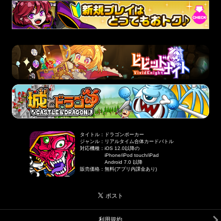
タイトル
：
ドラゴンポーカー
ジャンル
：
リアルタイム合体カードバトル
対応機種
：
iOS 12.0以降の
iPhone/iPod touch/iPad
Android 7.0 以降
販売価格
：
無料(アプリ内課金あり)
利用規約