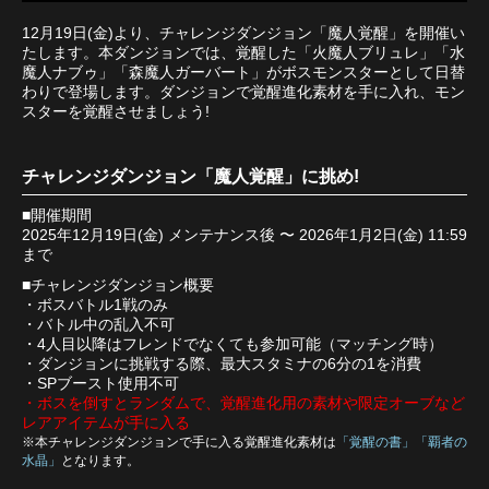
12月19日(金)より、チャレンジダンジョン「魔人覚醒」を開催い
たします。本ダンジョンでは、覚醒した「火魔人ブリュレ」「水
魔人ナブゥ」「森魔人ガーバート」がボスモンスターとして日替
わりで登場します。ダンジョンで覚醒進化素材を手に入れ、モン
スターを覚醒させましょう!
チャレンジダンジョン「魔人覚醒」に挑め!
■開催期間
2025年12月19日(金) メンテナンス後 〜 2026年1月2日(金) 11:59
まで
■チャレンジダンジョン概要
・ボスバトル1戦のみ
・バトル中の乱入不可
・4人目以降はフレンドでなくても参加可能（マッチング時）
・ダンジョンに挑戦する際、最大スタミナの6分の1を消費
・SPブースト使用不可
・ボスを倒すとランダムで、覚醒進化用の素材や限定オーブなど
レアアイテムが手に入る
※本チャレンジダンジョンで手に入る覚醒進化素材は
「覚醒の書」「覇者の
水晶」
となります。