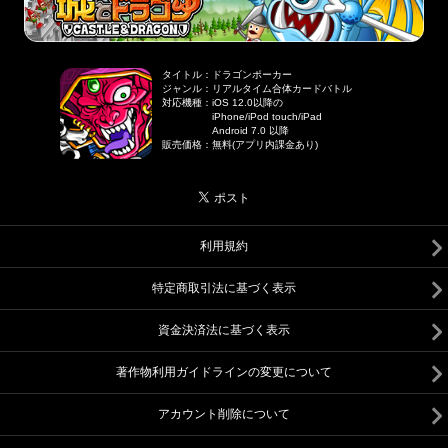
タイトル
：
ドラゴンポーカー
ジャンル
：
リアルタイム合体カードバトル
対応機種
：
iOS 12.0以降の
iPhone/iPod touch/iPad
Android 7.0 以降
販売価格
：
無料(アプリ内課金あり)
利用規約
特定商取引法に基づく表示
資金決済法に基づく表示
著作物利用ガイドラインの変更について
アカウント削除について