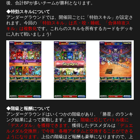
後、合計BPが多いチームが勝利となります。
◆特効スキルについて
アンダーグラウンドでは、開催回ごとに「特効スキル」が設定さ
れます。今回の
「特効スキル」は爪・咬・睡眠、「合体特攻ス
キル」は複数化
です。これらのスキルを所有するカードをデッキ
に入れて戦いましょう!
◆階級と報酬について
アンダーグラウンドはいくつかの階級があり、「勝星」のランキ
ング結果によって変動します。また、
階級に応じてバトル後に
「デスメダル」を獲得できます。
獲得したデスメダルは
「デュエ
ルメダル交換所」で今後、各種アイテムと交換することができる
ようになります。
上位の階級ほど報酬も豪華になりますので、上