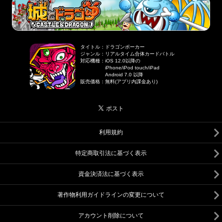
タイトル
：
ドラゴンポーカー
ジャンル
：
リアルタイム合体カードバトル
対応機種
：
iOS 12.0以降の
iPhone/iPod touch/iPad
Android 7.0 以降
販売価格
：
無料(アプリ内課金あり)
利用規約
特定商取引法に基づく表示
資金決済法に基づく表示
著作物利用ガイドラインの変更について
アカウント削除について