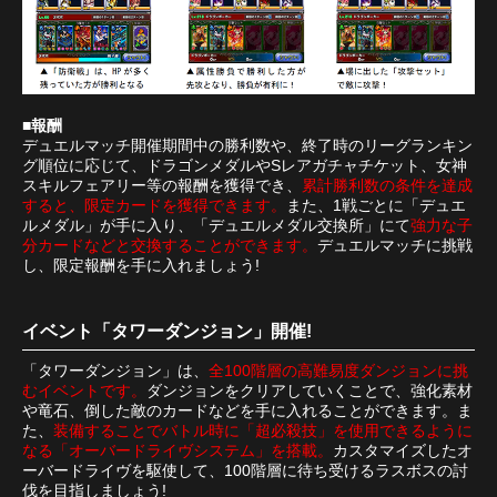
■報酬
デュエルマッチ開催期間中の勝利数や、終了時のリーグランキン
グ順位に応じて、ドラゴンメダルやSレアガチャチケット、女神
スキルフェアリー等の報酬を獲得でき、
累計勝利数の条件を達成
すると、限定カードを獲得できます。
また、1戦ごとに「デュエ
ルメダル」が手に入り、「デュエルメダル交換所」にて
強力な子
分カードなどと交換することができます。
デュエルマッチに挑戦
し、限定報酬を手に入れましょう!
イベント「タワーダンジョン」開催!
「タワーダンジョン」は、
全100階層の高難易度ダンジョンに挑
むイベントです。
ダンジョンをクリアしていくことで、強化素材
や竜石、倒した敵のカードなどを手に入れることができます。ま
た、
装備することでバトル時に「超必殺技」を使用できるように
なる「オーバードライヴシステム」を搭載。
カスタマイズしたオ
ーバードライヴを駆使して、100階層に待ち受けるラスボスの討
伐を目指しましょう!