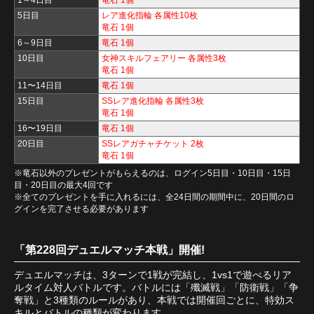
1～4日目
竜石 1個
5日目
レア進化指輪 各属性10枚
竜石 1個
6～9日目
竜石 1個
10日目
女神スキルフェアリー 各属性3枚
竜石 1個
11〜14日目
竜石 1個
15日目
SSレア進化指輪 各属性3枚
竜石 1個
16〜19日目
竜石 1個
20日目
SSレアガチャチケット 2枚
竜石 1個
※竜石以外のプレゼントがもらえるのは、ログイン5日目・10日目・15日
目・20日目の最大4回です
※全てのプレゼントを手に入れるには、全24日間の期間中に、20日間のロ
グインを完了させる必要があります
「第228回デュエルマッチ本戦」開催!
デュエルマッチは、3ターンで1戦が完結し、1vs1で遊べるリア
ルタイム対人バトルです。バトルには「殲滅戦」「防衛戦」「争
奪戦」と3種類のルールがあり、本戦では開催回ごとに、特効ス
キルとバトルの種類が変わります。