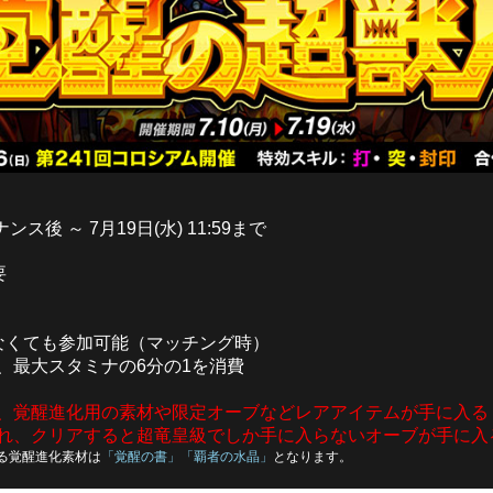
ナンス後 ～ 7月19日(水) 11:59まで
要
なくても参加可能（マッチング時）
、最大スタミナの6分の1を消費
、覚醒進化用の素材や限定オーブなどレアアイテムが手に入る
れ、クリアすると超竜皇級でしか手に入らないオーブが手に入
る覚醒進化素材は
「覚醒の書」「覇者の水晶」
となります。