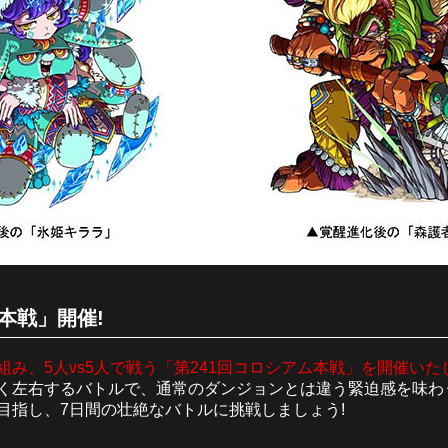
本戦」開催!
み、5人vs5人で戦う「第241回コロシアム本戦」を開催いた
く左右するバトルで、通常のダンジョンとは違う緊迫感を味わ
目指し、7日間の壮絶なバトルに挑戦しましょう!