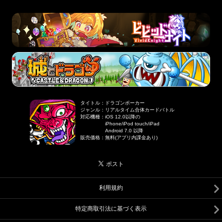
タイトル
：
ドラゴンポーカー
ジャンル
：
リアルタイム合体カードバトル
対応機種
：
iOS 12.0以降の
iPhone/iPod touch/iPad
Android 7.0 以降
販売価格
：
無料(アプリ内課金あり)
利用規約
特定商取引法に基づく表示