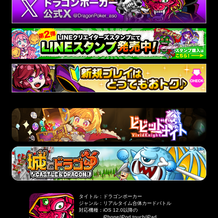
タイトル
：
ドラゴンポーカー
ジャンル
：
リアルタイム合体カードバトル
対応機種
：
iOS 12.0以降の
iPhone/iPod touch/iPad