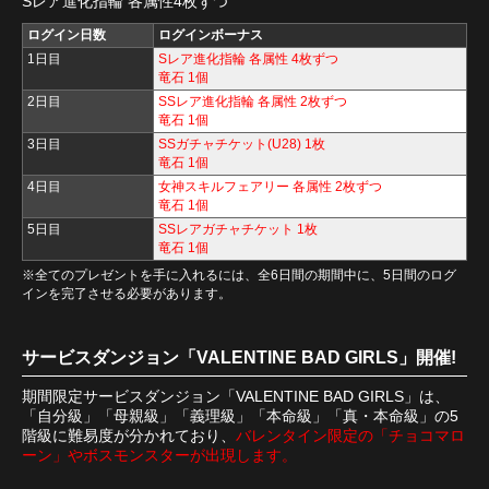
Sレア進化指輪 各属性4枚ずつ
ログイン日数
ログインボーナス
1日目
Sレア進化指輪 各属性 4枚ずつ
竜石 1個
2日目
SSレア進化指輪 各属性 2枚ずつ
竜石 1個
3日目
SSガチャチケット(U28) 1枚
竜石 1個
4日目
女神スキルフェアリー 各属性 2枚ずつ
竜石 1個
5日目
SSレアガチャチケット 1枚
竜石 1個
※全てのプレゼントを手に入れるには、全6日間の期間中に、5日間のログ
インを完了させる必要があります。
サービスダンジョン「VALENTINE BAD GIRLS」開催!
期間限定サービスダンジョン「VALENTINE BAD GIRLS」は、
「自分級」「母親級」「義理級」「本命級」「真・本命級」の5
階級に難易度が分かれており、
バレンタイン限定の「チョコマロ
ーン」やボスモンスターが出現します。