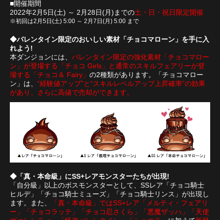
■開催期間
2022年2月5日(土) ～ 2月28日(月)までの
土・日・祝日限定開催
※初回は2月5日(土) 5:00 ～ 2月7日(月) 5:00 まで
◆バレンタイン限定のおいしい素材「チョコマローン」を手に入
れよう!
本ダンジョンには、
バレンタイン限定の強化素材「チョコマロー
ン」が登場する「チョコ Girls」と通常のスキルフェアリーが登
場する「チョコ＆ Fairy」
の2種類があります。「チョコマロー
ン」は、
“経験値アップ”と“スキルレベルアップ上昇確率”の効果
があり、さらに高値で売却ができます。
◆「真・本命級」にSS+レアモンスターたちが出現!
「自分級」以上のボスモンスターとして、SSレア「チョコ騎士
ヒルデ」「チョコ騎士ミューズ」「チョコ騎士リンス」が出現し
ます。また、
「真・本命級」ではSS+レア「メルティ・フェアリ
ー」「チョコラッテ」「チョコ忍さくら」「悪魔ザッハ」「天使