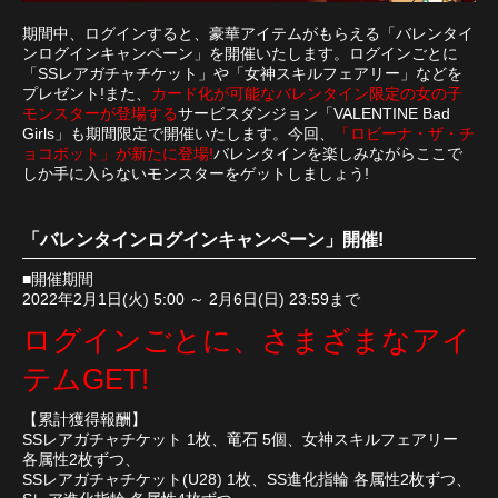
期間中、ログインすると、豪華アイテムがもらえる「バレンタイ
ンログインキャンペーン」を開催いたします。ログインごとに
「SSレアガチャチケット」や「女神スキルフェアリー」などを
プレゼント!また、
カード化が可能なバレンタイン限定の女の子
モンスターが登場する
サービスダンジョン「VALENTINE Bad
Girls」も期間限定で開催いたします。今回、
「ロビーナ・ザ・チ
ョコボット」が新たに登場!
バレンタインを楽しみながらここで
しか手に入らないモンスターをゲットしましょう!
「バレンタインログインキャンペーン」開催!
■開催期間
2022年2月1日(火) 5:00 ～ 2月6日(日) 23:59まで
ログインごとに、さまざまなアイ
テムGET!
【累計獲得報酬】
SSレアガチャチケット 1枚、竜石 5個、女神スキルフェアリー
各属性2枚ずつ、
SSレアガチャチケット(U28) 1枚、SS進化指輪 各属性2枚ずつ、