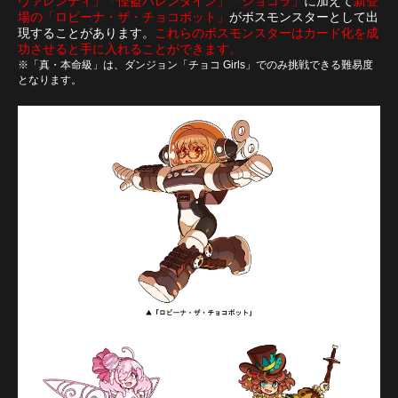
ヴァレンティ」「怪盗バレンタイン」「ショコラ」
に加えて
新登
場の「ロビーナ・ザ・チョコボット」
がボスモンスターとして出
現することがあります。
これらのボスモンスターはカード化を成
功させると手に入れることができます。
※「真・本命級」は、ダンジョン「チョコ Girls」でのみ挑戦できる難易度
となります。