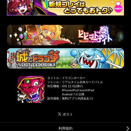
タイトル
：
ドラゴンポーカー
ジャンル
：
リアルタイム合体カードバトル
対応機種
：
iOS 12.0以降の
iPhone/iPod touch/iPad
Android 7.0 以降
販売価格
：
無料(アプリ内課金あり)
利用規約