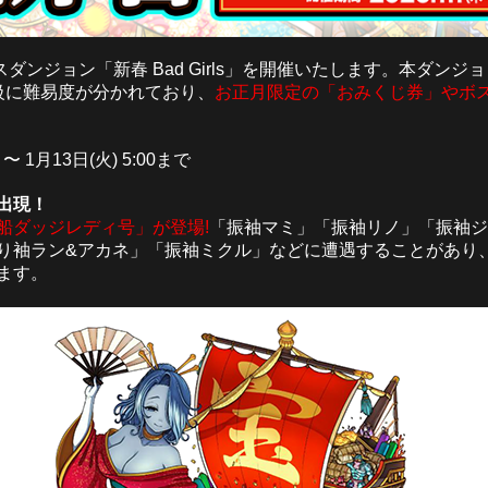
スダンジョン「新春 Bad Girls」を開催いたします。本ダン
級に難易度が分かれており、
お正月限定の「おみくじ券」やボ
 〜 1月13日(火) 5:00まで
出現！
船ダッジレディ号」が登場!
「振袖マミ」「振袖リノ」「振袖ジ
り袖ラン&アカネ」「振袖ミクル」などに遭遇することがあり
ます。