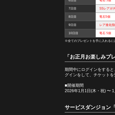
6日目
竜石 5個
7日目
SSレアガ
8日目
竜石5個
9日目
レア進化指
10日目
竜石 5個
※全てのプレゼントを手に入れるに
「お正月お楽しみプレ
期間中にログインをすると
グインをして、チケットを
■開催期間
2026年1月1日(木・祝) 〜 1
サービスダンジョン「新春