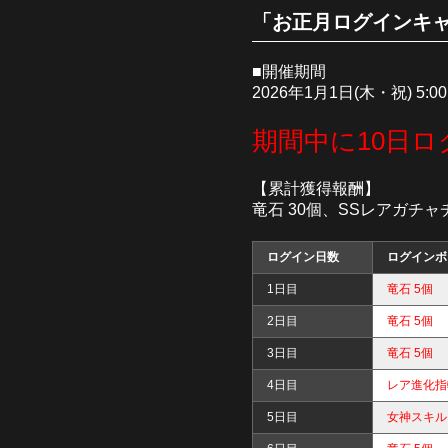
「お正月ログインキャ
■開催期間
2026年1月1日(木・祝) 5:00
期間中に10日ロ
【累計獲得報酬】
竜石 30個、SSレアガチ
ログイン日数
ログインボ
1日目
竜石 5個
2日目
竜石 5個
3日目
竜石 5個
4日目
レア進化指
5日目
女神スキル