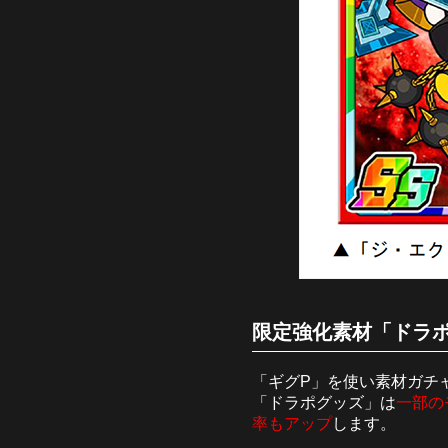
限定強化素材「ドラポ
「ギグP」を使い素材ガチ
「ドラポグッズ」は
一部の
率もアップ
します。