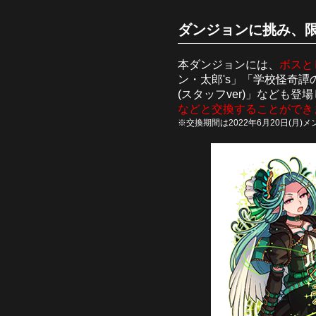
ダンジョンに挑み、
本ダンジョンには、
ボスと
ン・太郎's」「学校怪奇
(スタッフver)」なども
などと交換することができ
※交換期間は2022年6月20日(月)メン