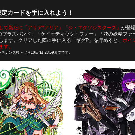
限定カードを手に入れよう！
して新たに「アリア*アリア」「ジ・エクソシスターズ」
が登場
譚のブラスバンド」「ケイオティック・フォー」「花の妖精ファ
登場します。クリアした際に手に入る「ギグP」を貯めると、
ポイ
ます。
テナンス後 ～ 7月10日(日)23:59までです。