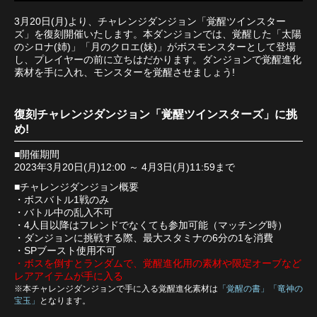
3月20日(月)より、チャレンジダンジョン「覚醒ツインスター
ズ」を復刻開催いたします。本ダンジョンでは、覚醒した「太陽
のシロナ(姉)」「月のクロエ(妹)」がボスモンスターとして登場
し、プレイヤーの前に立ちはだかります。ダンジョンで覚醒進化
素材を手に入れ、モンスターを覚醒させましょう!
復刻チャレンジダンジョン「覚醒ツインスターズ」に挑
め!
■開催期間
2023年3月20日(月)12:00 ～ 4月3日(月)11:59まで
■チャレンジダンジョン概要
・ボスバトル1戦のみ
・バトル中の乱入不可
・4人目以降はフレンドでなくても参加可能（マッチング時）
・ダンジョンに挑戦する際、最大スタミナの6分の1を消費
・SPブースト使用不可
・ボスを倒すとランダムで、覚醒進化用の素材や限定オーブなど
レアアイテムが手に入る
※本チャレンジダンジョンで手に入る覚醒進化素材は
「覚醒の書」「竜神の
宝玉」
となります。