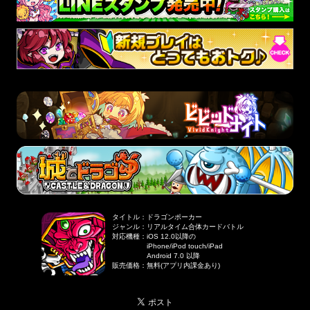
タイトル
：
ドラゴンポーカー
ジャンル
：
リアルタイム合体カードバトル
対応機種
：
iOS 12.0以降の
iPhone/iPod touch/iPad
Android 7.0 以降
販売価格
：
無料(アプリ内課金あり)