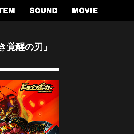
猛き覚醒の刃」