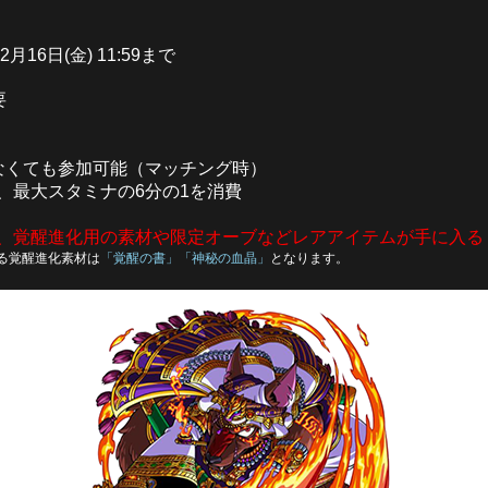
 2月16日(金) 11:59まで
要
なくても参加可能（マッチング時）
、最大スタミナの6分の1を消費
、覚醒進化用の素材や限定オーブなどレアアイテムが手に入る
る覚醒進化素材は
「覚醒の書」「神秘の血晶」
となります。