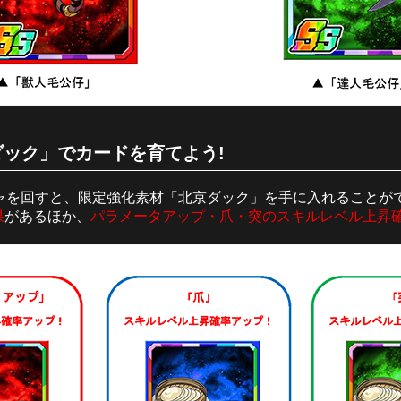
ック」でカードを育てよう!
ャを回すと、限定強化素材「北京ダック」を手に入れることが
果
があるほか、
パラメータアップ・爪・突のスキルレベル上昇