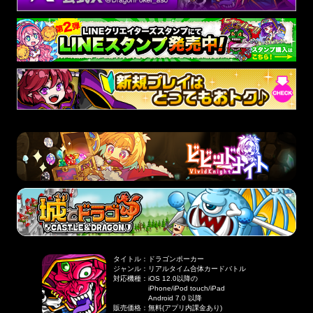
タイトル
：
ドラゴンポーカー
ジャンル
：
リアルタイム合体カードバトル
対応機種
：
iOS 12.0以降の
iPhone/iPod touch/iPad
Android 7.0 以降
販売価格
：
無料(アプリ内課金あり)