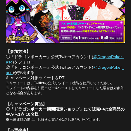
【参加方法】
①『ドラゴンポーカー』公式Twitterアカウント(
@DragonPoker_
aso
)をフォロー
②『ドラゴンポーカー』公式Twitterアカウント(
@DragonPoker_
aso
)が投稿する
キャンペーン対象ツイートをRT
※リツイートは、Twitterの公式リツイート機能を使用してください。
※ツイートの内容を引用コピー&ペーストしてリツイートした場合は対象外
となる場合があります。
【キャンペーン賞品】
〇「ドラゴンポーカー期間限定ショップ」にて販売中の全商品の
中から1点 10名様
※当選連絡の際に、お好きな賞品を1点お選びいただけます。
【当選発表】