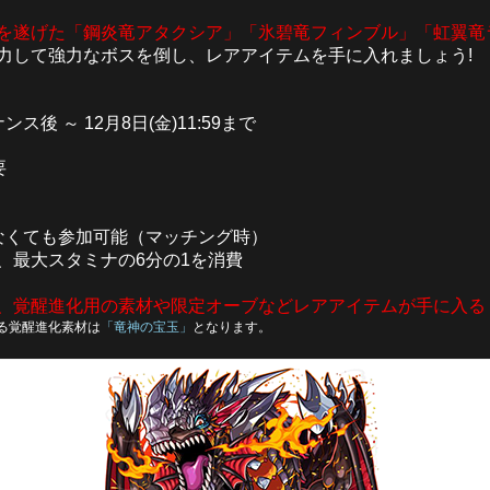
を遂げた「鋼炎竜アタクシア」「氷碧竜フィンブル」「虹翼竜
力して強力なボスを倒し、レアアイテムを手に入れましょう!
ンス後 ～ 12月8日(金)11:59まで
要
なくても参加可能（マッチング時）
、最大スタミナの6分の1を消費
、覚醒進化用の素材や限定オーブなどレアアイテムが手に入る
る覚醒進化素材は
「竜神の宝玉」
となります。