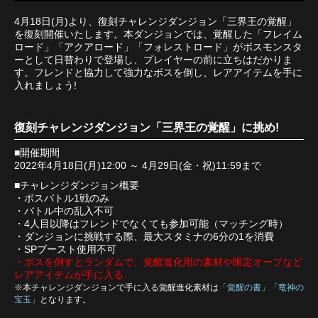
4月18日(月)より、復刻チャレンジダンジョン「三界王の覚醒」
を復刻開催いたします。本ダンジョンでは、覚醒した「フレイム
ロード」「アクアロード」「フォレストロード」がボスモンスタ
ーとして日替わりで登場し、プレイヤーの前に立ちはだかりま
す。フレンドと協力して強力なボスを倒し、レアアイテムを手に
入れましょう!
復刻チャレンジダンジョン「三界王の覚醒」に挑め!
■開催期間
2022年4月18日(月)12:00 ～ 4月29日(金・祝)11:59まで
■チャレンジダンジョン概要
・ボスバトル1戦のみ
・バトル中の乱入不可
・4人目以降はフレンドでなくても参加可能（マッチング時）
・ダンジョンに挑戦する際、最大スタミナの6分の1を消費
・SPブースト使用不可
・ボスを倒すとランダムで、覚醒進化用の素材や限定オーブなど
レアアイテムが手に入る
※本チャレンジダンジョンで手に入る覚醒進化素材は
「覚醒の書」「竜神の
宝玉」
となります。