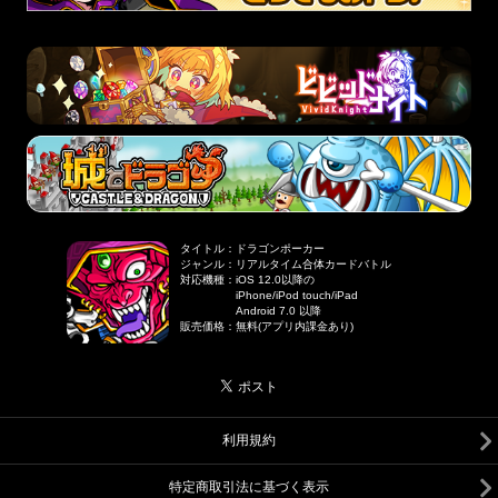
タイトル
：
ドラゴンポーカー
ジャンル
：
リアルタイム合体カードバトル
対応機種
：
iOS 12.0以降の
iPhone/iPod touch/iPad
Android 7.0 以降
販売価格
：
無料(アプリ内課金あり)
利用規約
特定商取引法に基づく表示