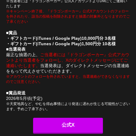
※当選者には『ドラゴンポーカー』公式XアカウントよりDMにてご連絡い
たします
※キャンペーン終了後、『ドラゴンポーカー』公式Xアカウントのフォロー
を外されたり、該当の投稿を削除されますと抽選の対象外となりますのでご
了承ください
■賞品
・ギフトカード(iTunes / Google Play)10,000円分 3名様
・ギフトカード(iTunes / Google Play)1,500円分 10名様
■当選発表
厳正な抽選の上、
ご当選者には『ドラゴンポーカー』公式アカウ
ントより当選者をフォローし、Xのダイレクトメッセージにてご
連絡いたします。
当選発表は、ダイレクトメッセージの当選連絡
をもって代えさせていただきます。
※アカウントのフォローを外されていますと、当選連絡ができなくなります
のでご注意ください。
■賞品発送
2026年5月頃(予定)
※天変地異など、やむを得ぬ事情により発送に遅れが生じる可能性がござい
ます。予めご了承下さい。
公式X