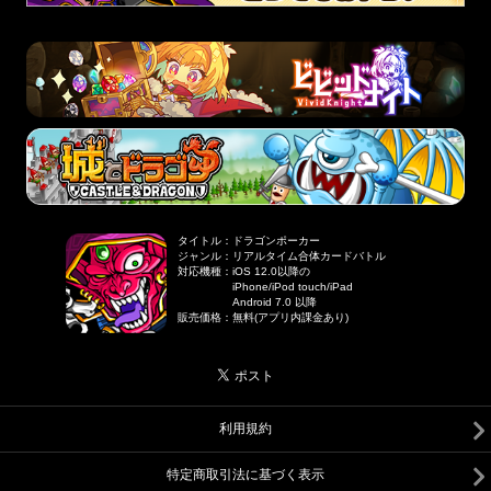
タイトル
：
ドラゴンポーカー
ジャンル
：
リアルタイム合体カードバトル
対応機種
：
iOS 12.0以降の
iPhone/iPod touch/iPad
Android 7.0 以降
販売価格
：
無料(アプリ内課金あり)
利用規約
特定商取引法に基づく表示