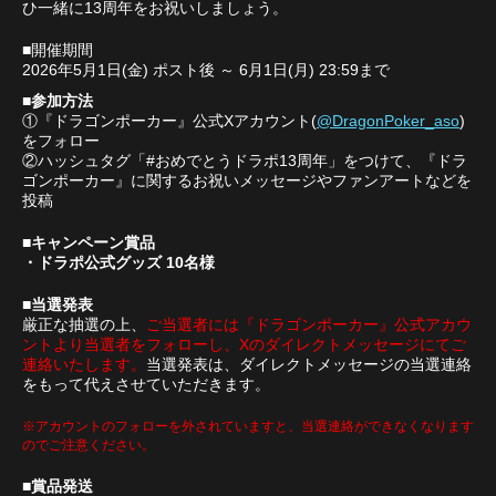
ひ一緒に13周年をお祝いしましょう。
■開催期間
2026年5月1日(金) ポスト後 ～ 6月1日(月) 23:59まで
■参加方法
①『ドラゴンポーカー』公式Xアカウント(
@DragonPoker_aso
)
をフォロー
②ハッシュタグ「#おめでとうドラポ13周年」をつけて、『ドラ
ゴンポーカー』に関するお祝いメッセージやファンアートなどを
投稿
■キャンペーン賞品
・ドラポ公式グッズ 10名様
■当選発表
厳正な抽選の上、
ご当選者には『ドラゴンポーカー』公式アカウ
ントより当選者をフォローし、Xのダイレクトメッセージにてご
連絡いたします。
当選発表は、ダイレクトメッセージの当選連絡
をもって代えさせていただきます。
※アカウントのフォローを外されていますと、当選連絡ができなくなります
のでご注意ください。
■賞品発送