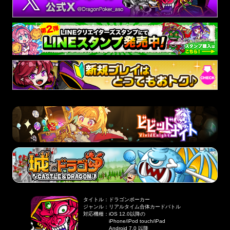
タイトル
：
ドラゴンポーカー
ジャンル
：
リアルタイム合体カードバトル
対応機種
：
iOS 12.0以降の
iPhone/iPod touch/iPad
Android 7.0 以降