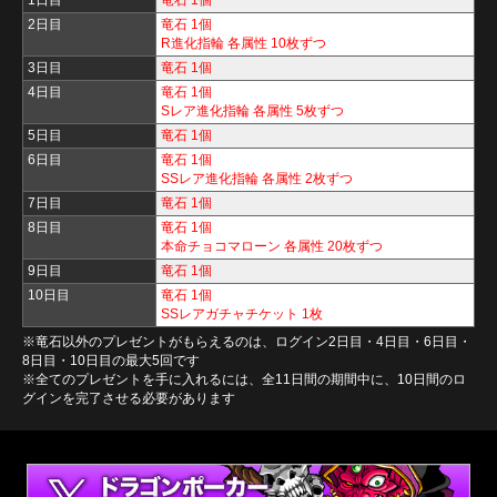
1日目
竜石 1個
2日目
竜石 1個
R進化指輪 各属性 10枚ずつ
3日目
竜石 1個
4日目
竜石 1個
Sレア進化指輪 各属性 5枚ずつ
5日目
竜石 1個
6日目
竜石 1個
SSレア進化指輪 各属性 2枚ずつ
7日目
竜石 1個
8日目
竜石 1個
本命チョコマローン 各属性 20枚ずつ
9日目
竜石 1個
10日目
竜石 1個
SSレアガチャチケット 1枚
※竜石以外のプレゼントがもらえるのは、ログイン2日目・4日目・6日目・
8日目・10日目の最大5回です
※全てのプレゼントを手に入れるには、全11日間の期間中に、10日間のロ
グインを完了させる必要があります