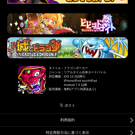
タイトル
：
ドラゴンポーカー
ジャンル
：
リアルタイム合体カードバトル
対応機種
：
iOS 12.0以降の
iPhone/iPod touch/iPad
Android 7.0 以降
販売価格
：
無料(アプリ内課金あり)
利用規約
特定商取引法に基づく表示