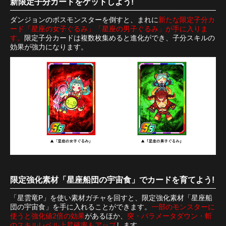
新限定子分カードをゲットしよう!
ダンジョンのボスモンスターを倒すと、まれに
新たな限定子分カ
ード「星座の女子ぐるみ」「星座の男子ぐるみ」が手に入りま
す。
限定子分カードは複数枚集めると進化ができ、子分スキルの
効果が強力になります。
限定強化素材「星座船団の宇宙食」でカードを育てよう!
「星雲竜P」を使い素材ガチャを回すと、限定強化素材「星座船
団の宇宙食」を手に入れることができます。
一部のモンスターに
使うと強化値2倍の効果
があるほか、
突・パラメータダウン・斬
のスキルレベル上昇確率もアップ
します。