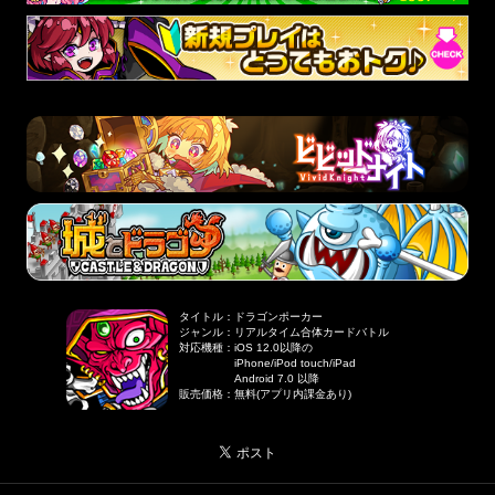
タイトル
：
ドラゴンポーカー
ジャンル
：
リアルタイム合体カードバトル
対応機種
：
iOS 12.0以降の
iPhone/iPod touch/iPad
Android 7.0 以降
販売価格
：
無料(アプリ内課金あり)