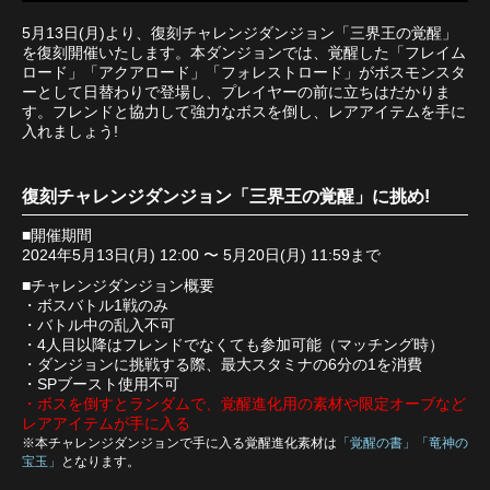
5月13日(月)より、復刻チャレンジダンジョン「三界王の覚醒」
を復刻開催いたします。本ダンジョンでは、覚醒した「フレイム
ロード」「アクアロード」「フォレストロード」がボスモンスタ
ーとして日替わりで登場し、プレイヤーの前に立ちはだかりま
す。フレンドと協力して強力なボスを倒し、レアアイテムを手に
入れましょう!
復刻チャレンジダンジョン「三界王の覚醒」に挑め!
■開催期間
2024年5月13日(月) 12:00 〜 5月20日(月) 11:59まで
■チャレンジダンジョン概要
・ボスバトル1戦のみ
・バトル中の乱入不可
・4人目以降はフレンドでなくても参加可能（マッチング時）
・ダンジョンに挑戦する際、最大スタミナの6分の1を消費
・SPブースト使用不可
・ボスを倒すとランダムで、覚醒進化用の素材や限定オーブなど
レアアイテムが手に入る
※本チャレンジダンジョンで手に入る覚醒進化素材は
「覚醒の書」「竜神の
宝玉」
となります。