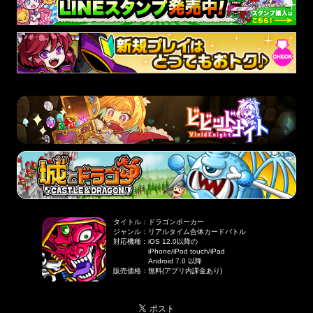
タイトル
：
ドラゴンポーカー
ジャンル
：
リアルタイム合体カードバトル
対応機種
：
iOS 12.0以降の
iPhone/iPod touch/iPad
Android 7.0 以降
販売価格
：
無料(アプリ内課金あり)