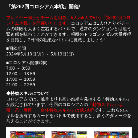
「第262回コロシアム本戦」開催!
プレイヤー同士がチームを組み、5人vs5人で戦う「第262回コロ
シアム本戦」を開催いたします。
コロシアムは1人ひとりがチー
ムの勝敗を大きく左右するバトルで、通常のダンジョンとは違う
緊迫感を味わうことができます。報酬のドラゴンメダル大量獲得
を目指し、7日間の壮絶なバトルに挑戦しましょう!
■開催期間
2024年5月13日(月) ～ 5月19日(日)
■コロシアム開催時間
7:00 ～ 8:59
12:00 ～ 13:59
17:00 ～ 18:59
21:00 ～ 22:59
◆特効スキルについて
コロシアムでは、通常よりも高い効果を発揮する「特効スキル」
が設定されています。今回のコロシアムの
「特効スキル」は、
斬・爪・麻痺、「合体特攻スキル」は威力UP
です。これらのス
キルを所有するカードをバトルで使用すると、多くのダメージを
与えることができます。