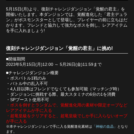
5月15日(月)より、復刻チャレンジダンジョン「覚醒の君主」を
開催いたします。本ダンジョンでは、覚醒進化した「君主デュラ
ン」がボスモンスターとして登場し、プレイヤーの前に立ちはだ
かります。フレンドと協力して強力なボスを倒し、レアアイテム
を手に入れましょう!
復刻チャレンジダンジョン「覚醒の君主」に挑め!
■開催期間
2023年5月15日(月)12:00 ～ 5月26日(金)11:59まで
■チャレンジダンジョン概要
・ボスバトル1戦のみ
・バトル中の乱入不可
・4人目以降はフレンドでなくても参加可能（マッチング時）
・ダンジョンに挑戦する際、最大スタミナの6分の1を消費
・SPブースト使用不可
・ボスを倒すとランダムで、覚醒進化用の素材や限定オーブなど
レアアイテムが手に入る
・超竜皇級をクリアすると、超竜皇級でしか手に入らないオーブ
が手に入る
※本チャレンジダンジョンで手に入る覚醒進化素材は
「神秘の血晶」
となり
ます。