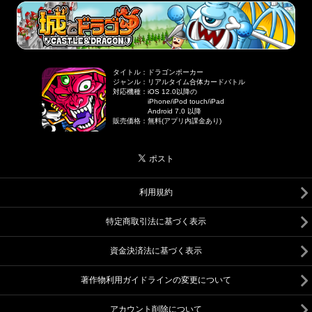
タイトル
：
ドラゴンポーカー
ジャンル
：
リアルタイム合体カードバトル
対応機種
：
iOS 12.0以降の
iPhone/iPod touch/iPad
Android 7.0 以降
販売価格
：
無料(アプリ内課金あり)
利用規約
特定商取引法に基づく表示
資金決済法に基づく表示
著作物利用ガイドラインの変更について
アカウント削除について