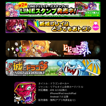
タイトル
：
ドラゴンポーカー
ジャンル
：
リアルタイム合体カードバトル
対応機種
：
iOS 12.0以降の
iPhone/iPod touch/iPad
Android 7.0 以降
販売価格
：
無料(アプリ内課金あり)