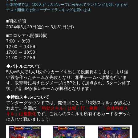
※本開催では、100人ずつのグループに分かれてランキングを競いますが、
テスト開催では全ユーザーでランキングを競います
■開催期間
2024年3月29日(金) 〜 3月31日(日)
■コロシアム開催時間
7:00 ～ 8:59
12:00 ～ 13:59
17:00 ～ 18:59
21:00 ～ 22:59
◆バトルについて
5人vs5人で1人1枚ずつカードを出して役勝負をします。より強
い役を作ったチームが先攻となり、相手チームへ攻撃を行いま
す。攻撃時に与えたダメージはBPとして加点され、5ターン終了
後、合計BPが多いチームが勝利となります。
◆特効スキルについて
アンダーグラウンドでは、開催回ごとに「特効スキル」が設定さ
れます。今回の
「特効スキル」は斬・打・麻痺、「合体特攻ス
キル」は複数化
です。これらのスキルを所有するカードをデッキ
に入れて戦いましょう!