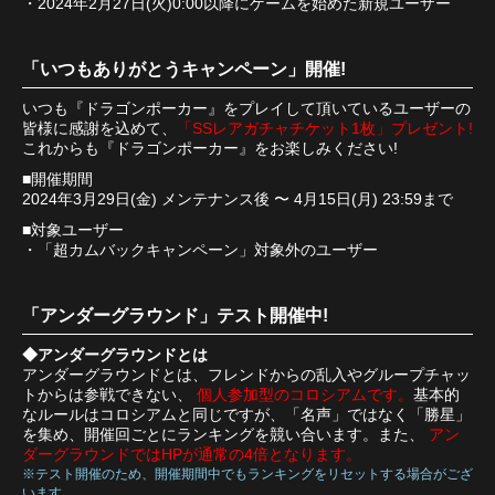
・2024年2月27日(火)0:00以降にゲームを始めた新規ユーザー
「いつもありがとうキャンペーン」開催!
いつも『ドラゴンポーカー』をプレイして頂いているユーザーの
皆様に感謝を込めて、
「SSレアガチャチケット1枚」プレゼント!
これからも『ドラゴンポーカー』をお楽しみください!
■開催期間
2024年3月29日(金) メンテナンス後 〜 4月15日(月) 23:59まで
■対象ユーザー
・「超カムバックキャンペーン」対象外のユーザー
「アンダーグラウンド」テスト開催中!
◆アンダーグラウンドとは
アンダーグラウンドとは、フレンドからの乱入やグループチャッ
トからは参戦できない、
個人参加型のコロシアムです。
基本的
なルールはコロシアムと同じですが、「名声」ではなく「勝星」
を集め、開催回ごとにランキングを競い合います。また、
アン
ダーグラウンドではHPが通常の4倍となります。
※テスト開催のため、開催期間中でもランキングをリセットする場合がござ
います