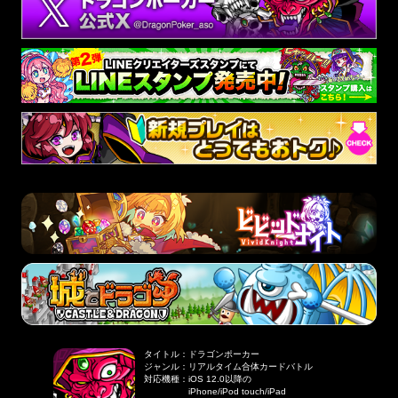
タイトル
：
ドラゴンポーカー
ジャンル
：
リアルタイム合体カードバトル
対応機種
：
iOS 12.0以降の
iPhone/iPod touch/iPad