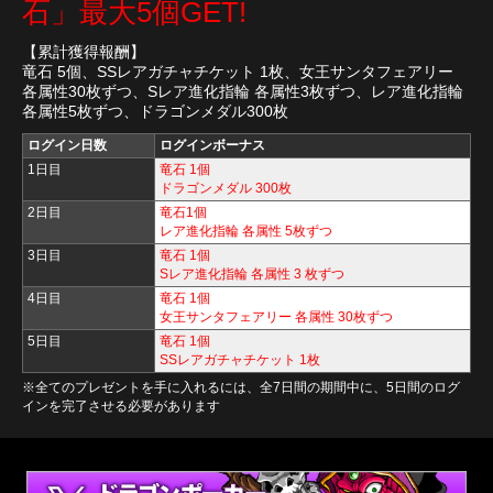
石」最大5個GET!
【累計獲得報酬】
竜石 5個、SSレアガチャチケット 1枚、女王サンタフェアリー
各属性30枚ずつ、Sレア進化指輪 各属性3枚ずつ、レア進化指輪
各属性5枚ずつ、ドラゴンメダル300枚
ログイン日数
ログインボーナス
1日目
竜石 1個
ドラゴンメダル 300枚
2日目
竜石1個
レア進化指輪 各属性 5枚ずつ
3日目
竜石 1個
Sレア進化指輪 各属性 3 枚ずつ
4日目
竜石 1個
女王サンタフェアリー 各属性 30枚ずつ
5日目
竜石 1個
SSレアガチャチケット 1枚
※全てのプレゼントを手に入れるには、全7日間の期間中に、5日間のログ
インを完了させる必要があります