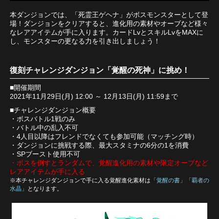
本ダンジョンでは、「死霊王ゲヘナ」がボスモンスターとして登
場！ダンジョンをクリアすると、進化用の素材やオーブなど様々
なレアアイテムが手に入ります。カードLvとスキルLvをMAXに
し、モンスターの更なる力を引き出しましょう！
復刻チャレンジダンジョン「覚醒の死神」に挑め！
■開催期間
2021年11月29日(月) 12:00 ～ 12月13日(月) 11:59まで
■チャレンジダンジョン概要
・ボスバトル1戦のみ
・バトル中の乱入不可
・4人目以降はフレンドでなくても参加可能（マッチング時）
・ダンジョンに挑戦する際、最大スタミナの6分の1を消費
・SPブースト使用不可
・ボスを倒すとランダムで、覚醒進化用の素材や限定オーブなど
レアアイテムが手に入る
※本チャレンジダンジョンで手に入る覚醒進化素材は
「覚醒の書」「覇者の
水晶」
となります。