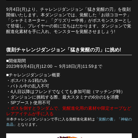
9月4日(月)より、チャレンジダンジョン「猛き覚醒の刃」を復刻
開催いたします。本ダンジョンでは、覚醒した「お頭コヨーテ」
「シャチミネーター」「グリズリー中将」がボスモンスターとし
て登場し、プレイヤーの前に立ちはだかります。ダンジョンで覚
醒進化素材を手に入れ、モンスターを覚醒させましょう!
復刻チャレンジダンジョン「猛き覚醒の刃」に挑め!
■開催期間
2023年9月4日(月)12:00 ～ 9月18日(月)11:59まで
■チャレンジダンジョン概要
・ボスバトル1戦のみ
・バトル中の乱入不可
・4人目以降はフレンドでなくても参加可能（マッチング時）
・ダンジョンに挑戦する際、最大スタミナの6分の1を消費
・SPブースト使用不可
・ボスを倒すとランダムで、覚醒進化用の素材や限定オーブなど
レアアイテムが手に入る
※本チャレンジダンジョンで手に入る覚醒進化素材は
「覚醒の書」「神秘の
血晶」
となります。