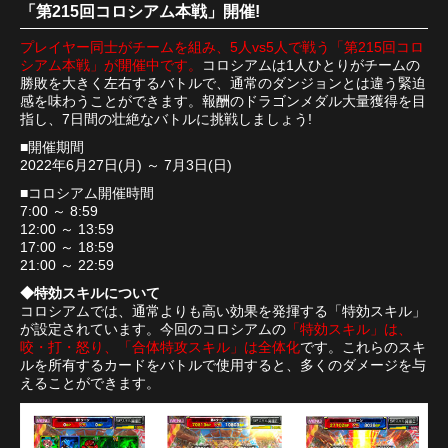
「第215回コロシアム本戦」開催!
プレイヤー同士がチームを組み、5人vs5人で戦う「第215回コロ
シアム本戦」が開催中です。
コロシアムは1人ひとりがチームの
勝敗を大きく左右するバトルで、通常のダンジョンとは違う緊迫
感を味わうことができます。報酬のドラゴンメダル大量獲得を目
指し、7日間の壮絶なバトルに挑戦しましょう!
■開催期間
2022年6月27日(月) ～ 7月3日(日)
■コロシアム開催時間
7:00 ～ 8:59
12:00 ～ 13:59
17:00 ～ 18:59
21:00 ～ 22:59
◆特効スキルについて
コロシアムでは、通常よりも高い効果を発揮する「特効スキル」
が設定されています。今回のコロシアムの
「特効スキル」は、
咬・打・怒り、「合体特攻スキル」は全体化
です。これらのスキ
ルを所有するカードをバトルで使用すると、多くのダメージを与
えることができます。