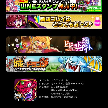
タイトル
：
ドラゴンポーカー
ジャンル
：
リアルタイム合体カードバトル
対応機種
：
iOS 12.0以降の
iPhone/iPod touch/iPad
Android 7.0 以降
販売価格
：
無料(アプリ内課金あり)