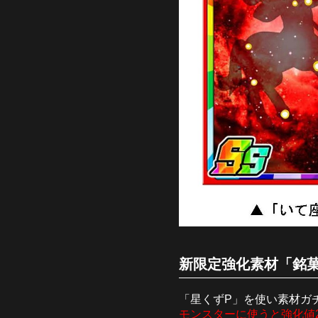
新限定強化素材「銘菓
「星くずP」を使い素材ガ
モンスターに使うと強化値