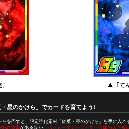
・星のかけら」でカードを育てよう!
チャを回すと、限定強化素材「銘菓・星のかけら」を手に入れ
2倍の効果
があるほか、
パラメータアップ・突・合体のスキル