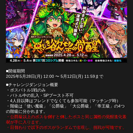
■開催期間
2025年5月28日(月) 12:00 〜 5月12日(月) 11:59まで
■チャレンジダンジョン概要
・ボスバトル1戦のみ
・バトル中の乱入・SPブースト不可
・4人目以降はフレンドでなくても参加可能（マッチング時）
・階級は「使い魔級」「公爵級」「大公爵級」「帝王級」の4つ
の階級に分かれます。
・公爵級以上のボスを倒すと倒したボスと同じ属性の覚醒進化素
材が手に入ります。
・日替わりで以下のボスがランダムで出現し、挑戦が可能です。