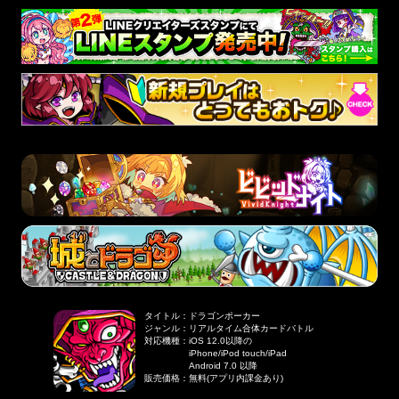
タイトル
：
ドラゴンポーカー
ジャンル
：
リアルタイム合体カードバトル
対応機種
：
iOS 12.0以降の
iPhone/iPod touch/iPad
Android 7.0 以降
販売価格
：
無料(アプリ内課金あり)