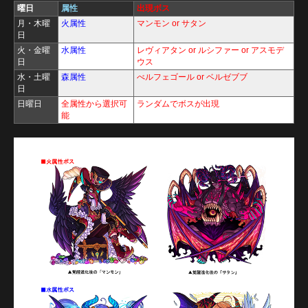
曜日
属性
出現ボス
月・木曜
火属性
マンモン or サタン
日
火・金曜
水属性
レヴィアタン or ルシファー or アスモデ
日
ウス
水・土曜
森属性
べルフェゴール or ベルゼブブ
日
日曜日
全属性から選択可
ランダムでボスが出現
能