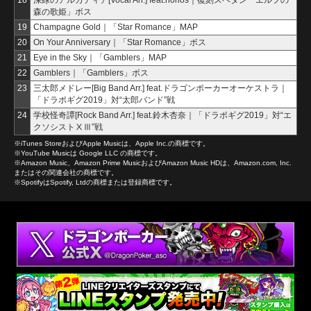
18
深緑のアルカディア[Vocal Arr.] feat.rionos｜復刻スペダン「エルフの
森の歌姫」ボス
19
Champagne Gold｜「Star Romance」MAP
20
On Your Anniversary｜「Star Romance」ボス
21
Eye in the Sky｜「Gamblers」MAP
22
Gamblers｜「Gamblers」ボス
23
三太郎メドレー[Big Band Arr.] feat.ドラゴンポーカーオーケストラ｜
「ドラポギグ2019」対“太郎バンド”戦
24
学校怪奇譚[Rock Band Arr.] feat.鈴木杏奈｜「ドラポギグ2019」対“エ
クソシストⅩⅢ”戦
※iTunes StoreおよびApple Musicは、Apple Inc.の商標です。
※YouTube Musicは Google LLC の商標です。
※Amazon Music、Amazon Prime MusicおよびAmazon Music HDは、Amazon.com, Inc.
またはその関連会社の商標です。
※SpotifyはSpotify, Ltdの商標または登録商標です。