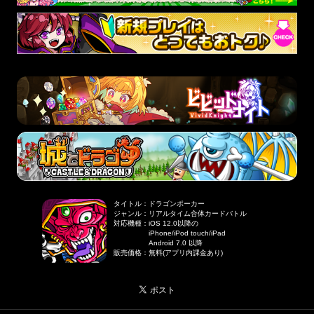
タイトル
：
ドラゴンポーカー
ジャンル
：
リアルタイム合体カードバトル
対応機種
：
iOS 12.0以降の
iPhone/iPod touch/iPad
Android 7.0 以降
販売価格
：
無料(アプリ内課金あり)