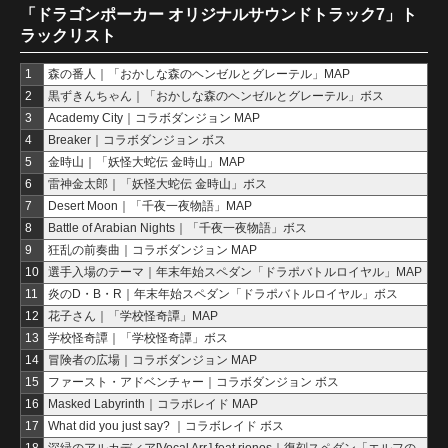
「ドラゴンポーカー オリジナルサウンドトラック7」ト
ラックリスト
1
森の番人｜「おかしな森のヘンゼルとグレーテル」MAP
2
黒ずきんちゃん｜「おかしな森のヘンゼルとグレーテル」ボス
3
Academy City｜コラボダンジョン MAP
4
Breaker｜コラボダンジョン ボス
5
金時山｜「妖怪大蛇伝 金時山」MAP
6
雷神金太郎｜「妖怪大蛇伝 金時山」ボス
7
Desert Moon｜「千夜一夜物語」MAP
8
Battle of Arabian Nights｜「千夜一夜物語」ボス
9
狂乱の前奏曲｜コラボダンジョン MAP
10
選手入場のテーマ｜年末年始スペダン「ドラポバトルロイヤル」MAP
11
炎のD・B・R｜年末年始スペダン「ドラポバトルロイヤル」ボス
12
花子さん｜「学校怪奇譚」MAP
13
学校怪奇譚｜「学校怪奇譚」ボス
14
冒険者の広場｜コラボダンジョン MAP
15
ファースト・アドベンチャー｜コラボダンジョン ボス
16
Masked Labyrinth｜コラボレイド MAP
17
What did you just say? ｜コラボレイド ボス