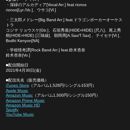
・深緑のアルカディア[Vocal Arr.] feat.rionos
rionos[Lyr./Vo.]、ウサコ[Vl.]
・三太郎メドレー[Big Band Arr.] feat.ドラゴンポーカーオーケス
トラ
コジマ リョウスケ[Gtr.]、石垣秀基(HIDE×HIDE) [尺八]、尾上秀
樹(HIDE×HIDE) [三味線]、朝岡周[A.Sax/T.Sax] 、テイセナ[Vl.]、
Bodhi Kenyon[NA]
・学校怪奇譚[Rock Band Arr.] feat.鈴木杏奈
鈴木杏奈[Vo.]
■配信開始日
2021年4月30日(金)
■配信先名（販売価格）
iTunes Store
（アルバム1,528円/シングル153円）
Apple Music
Amazon Music
（アルバム1,500円/シングル150円）
Amazon Prime Music
Amazon Music HD
Spotify
YouTube Music